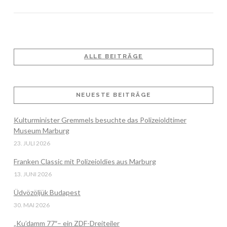
ALLE BEITRÄGE
VIEW POST
NEUESTE BEITRÄGE
Kulturminister Gremmels besuchte das Polizeioldtimer
Museum Marburg
23. JULI 2026
Franken Classic mit Polizeioldies aus Marburg
13. JUNI 2026
Üdvözöljük Budapest
30. MAI 2026
„Ku’damm 77″– ein ZDF-Dreiteiler