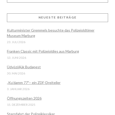
VIEW POST
NEUESTE BEITRÄGE
Kulturminister Gremmels besuchte das Polizeioldtimer
Museum Marburg
23. JULI 2026
Franken Classic mit Polizeioldies aus Marburg
13. JUNI 2026
Üdvözöljük Budapest
30. MAI 2026
„Ku’damm 77″– ein ZDF-Dreiteiler
3. JANUAR 2026
Öffnungszeiten 2026
15. DEZEMBER 2025
Sternfahrt der Polizeiklassiker