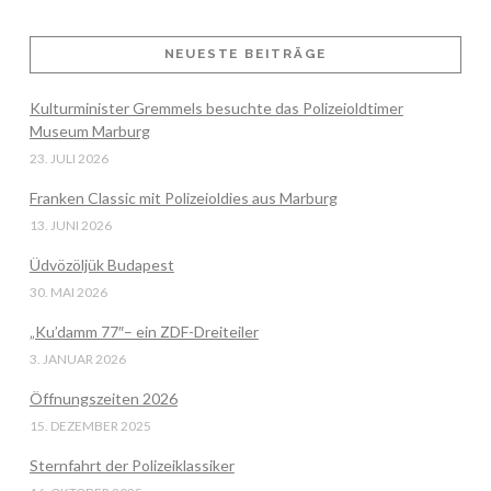
NEUESTE BEITRÄGE
VIEW POST
Kulturminister Gremmels besuchte das Polizeioldtimer
Museum Marburg
23. JULI 2026
Franken Classic mit Polizeioldies aus Marburg
13. JUNI 2026
Üdvözöljük Budapest
30. MAI 2026
„Ku’damm 77″– ein ZDF-Dreiteiler
3. JANUAR 2026
Öffnungszeiten 2026
15. DEZEMBER 2025
Sternfahrt der Polizeiklassiker