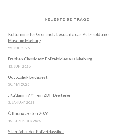
NEUESTE BEITRÄGE
VIEW POST
Kulturminister Gremmels besuchte das Polizeioldtimer
Museum Marburg
23. JULI 2026
Franken Classic mit Polizeioldies aus Marburg
13. JUNI 2026
Üdvözöljük Budapest
30. MAI 2026
„Ku’damm 77″– ein ZDF-Dreiteiler
3. JANUAR 2026
Öffnungszeiten 2026
15. DEZEMBER 2025
Sternfahrt der Polizeiklassiker