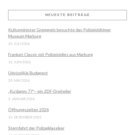
NEUESTE BEITRÄGE
VIEW POST
Kulturminister Gremmels besuchte das Polizeioldtimer
Museum Marburg
23. JULI 2026
Franken Classic mit Polizeioldies aus Marburg
13. JUNI 2026
Üdvözöljük Budapest
30. MAI 2026
„Ku’damm 77″– ein ZDF-Dreiteiler
3. JANUAR 2026
Öffnungszeiten 2026
15. DEZEMBER 2025
Sternfahrt der Polizeiklassiker