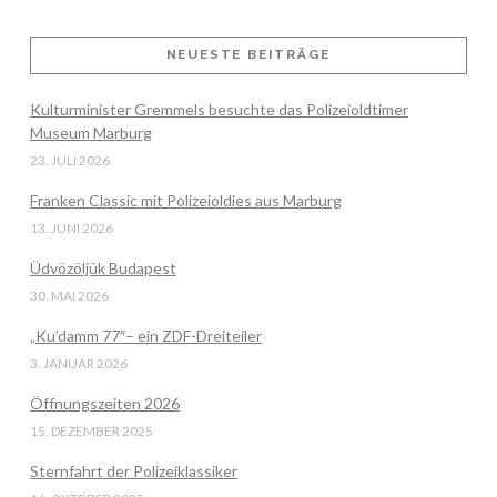
NEUESTE BEITRÄGE
VIEW POST
Kulturminister Gremmels besuchte das Polizeioldtimer
Museum Marburg
23. JULI 2026
Franken Classic mit Polizeioldies aus Marburg
13. JUNI 2026
Üdvözöljük Budapest
30. MAI 2026
„Ku’damm 77″– ein ZDF-Dreiteiler
3. JANUAR 2026
Öffnungszeiten 2026
15. DEZEMBER 2025
Sternfahrt der Polizeiklassiker