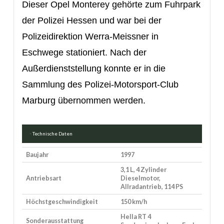
Dieser Opel Monterey gehörte zum Fuhrpark
der Polizei Hessen und war bei der
Polizeidirektion Werra-Meissner in
Eschwege stationiert.
Nach der
Außerdienststellung
konnte er in die
Sammlung des Polizei-Motorsport-Club
Marburg übernommen werden.
Technische Daten
Baujahr
1997
3,1 L, 4 Zylinder
Antriebsart
Dieselmotor,
Allradantrieb, 114 PS
Höchstgeschwindigkeit
150 km/h
Hella RT 4
Sonderausstattung