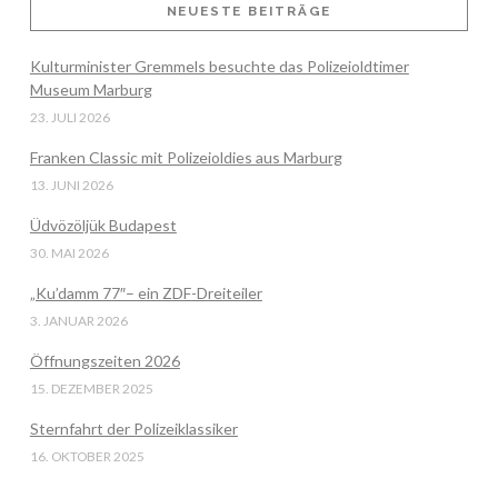
NEUESTE BEITRÄGE
Kulturminister Gremmels besuchte das Polizeioldtimer
VIEW POST
Museum Marburg
23. JULI 2026
Franken Classic mit Polizeioldies aus Marburg
13. JUNI 2026
Üdvözöljük Budapest
30. MAI 2026
„Ku’damm 77″– ein ZDF-Dreiteiler
3. JANUAR 2026
Öffnungszeiten 2026
15. DEZEMBER 2025
Sternfahrt der Polizeiklassiker
16. OKTOBER 2025