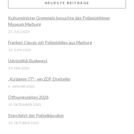
NEUESTE BEITRÄGE
Kulturminister Gremmels besuchte das Polizeioldtimer
VIEW POST
Museum Marburg
23. JULI 2026
Franken Classic mit Polizeioldies aus Marburg
13. JUNI 2026
Üdvözöljük Budapest
30. MAI 2026
„Ku’damm 77″– ein ZDF-Dreiteiler
3. JANUAR 2026
Öffnungszeiten 2026
15. DEZEMBER 2025
Sternfahrt der Polizeiklassiker
16. OKTOBER 2025