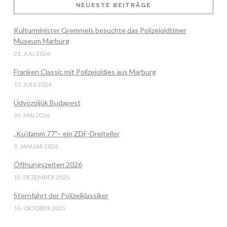
NEUESTE BEITRÄGE
Kulturminister Gremmels besuchte das Polizeioldtimer
VIEW POST
Museum Marburg
23. JULI 2026
Franken Classic mit Polizeioldies aus Marburg
13. JUNI 2026
Üdvözöljük Budapest
30. MAI 2026
„Ku’damm 77″– ein ZDF-Dreiteiler
3. JANUAR 2026
Öffnungszeiten 2026
15. DEZEMBER 2025
Sternfahrt der Polizeiklassiker
16. OKTOBER 2025