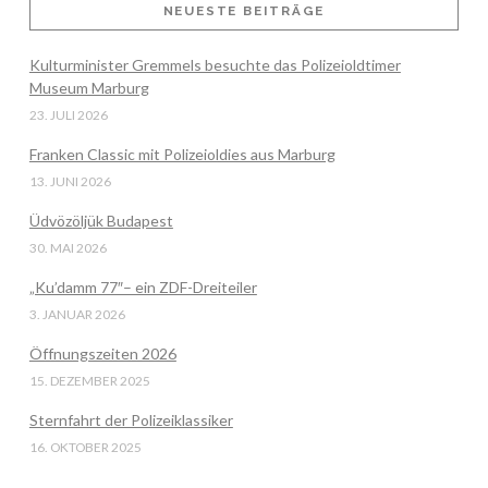
NEUESTE BEITRÄGE
Kulturminister Gremmels besuchte das Polizeioldtimer
VIEW POST
Museum Marburg
23. JULI 2026
Franken Classic mit Polizeioldies aus Marburg
13. JUNI 2026
Üdvözöljük Budapest
30. MAI 2026
„Ku’damm 77″– ein ZDF-Dreiteiler
3. JANUAR 2026
Öffnungszeiten 2026
15. DEZEMBER 2025
Sternfahrt der Polizeiklassiker
16. OKTOBER 2025