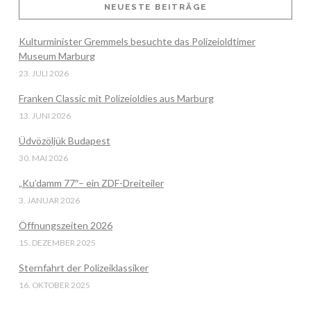
NEUESTE BEITRÄGE
Kulturminister Gremmels besuchte das Polizeioldtimer
VIEW POST
Museum Marburg
23. JULI 2026
Franken Classic mit Polizeioldies aus Marburg
13. JUNI 2026
Üdvözöljük Budapest
30. MAI 2026
„Ku’damm 77″– ein ZDF-Dreiteiler
3. JANUAR 2026
Öffnungszeiten 2026
15. DEZEMBER 2025
Sternfahrt der Polizeiklassiker
16. OKTOBER 2025