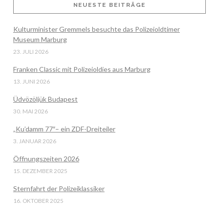
NEUESTE BEITRÄGE
Kulturminister Gremmels besuchte das Polizeioldtimer
VIEW POST
Museum Marburg
23. JULI 2026
Franken Classic mit Polizeioldies aus Marburg
13. JUNI 2026
Üdvözöljük Budapest
30. MAI 2026
„Ku’damm 77″– ein ZDF-Dreiteiler
3. JANUAR 2026
Öffnungszeiten 2026
15. DEZEMBER 2025
Sternfahrt der Polizeiklassiker
16. OKTOBER 2025