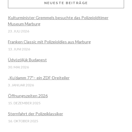
NEUESTE BEITRÄGE
Kulturminister Gremmels besuchte das Polizeioldtimer
VIEW POST
Museum Marburg
23. JULI 2026
Franken Classic mit Polizeioldies aus Marburg
13. JUNI 2026
Üdvözöljük Budapest
30. MAI 2026
„Ku’damm 77″– ein ZDF-Dreiteiler
3. JANUAR 2026
Öffnungszeiten 2026
15. DEZEMBER 2025
Sternfahrt der Polizeiklassiker
16. OKTOBER 2025