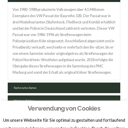
Von 1980-1988 produzierte Volkswagen über 4,5 Millionen
Exemplare des VW Passat der Baureihe 32B. Der Passat war in
drei Modellvarianten (Stufenheck, Fließheck und Kombi) erhältlich
und bei der Polizei in Deutschland zahlreich vertreten. Dieser VW
Passat war von 1986-1996 als Streifenwagen beim
Polizeipräsidium Köln eingesetzt. Anschließend abgerüstet und in
Privatbesitz verkauft, wechselte er mehrfach den Be-sitzer, bis er
von einem Sammler wieder originalgetreu als Streifenwagen der
Polizei Nordrhein-Westfalen aufgebaut wurde. 2018 erfolgte die
Übergabe dieses Streifenwagen in die Sammlung des PMC
Marburg und somit der Erhalt als original Kölner Streifenwagen.
Technische Daten
Weitere Bilder
Verwendung von Cookies
FAHRZEUGSCHEIN HERUNTERLADEN
Um unsere Webseite für Sie optimal zu gestalten und fortlaufend