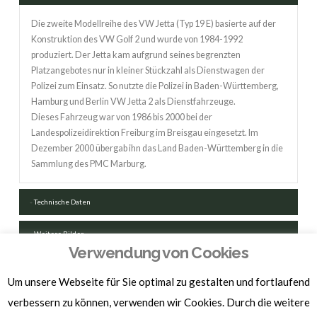
Die zweite Modellreihe des VW Jetta (Typ 19 E) basierte auf der
Konstruktion des VW Golf 2 und wurde von 1984-1992
produziert. Der Jetta kam aufgrund seines begrenzten
Platzangebotes nur in kleiner Stückzahl als Dienstwagen der
Polizei zum Einsatz. So nutzte die Polizei in Baden-Württemberg,
Hamburg und Berlin VW Jetta 2 als Dienstfahrzeuge.
Dieses Fahrzeug war von 1986 bis 2000 bei der
Landespolizeidirektion Freiburg im Breisgau eingesetzt. Im
Dezember 2000 übergab ihn das Land Baden-Württemberg in die
Sammlung des PMC Marburg.
Technische Daten
Weitere Bilder
Verwendung von Cookies
FAHRZEUGSCHEIN HERUNTERLADEN
Um unsere Webseite für Sie optimal zu gestalten und fortlaufend
verbessern zu können, verwenden wir Cookies. Durch die weitere