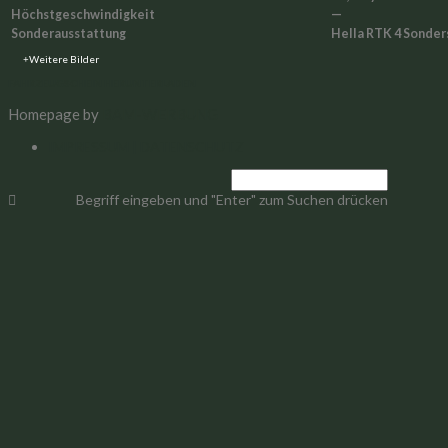
Höchstgeschwindigkeit
—
Sonderausstattung
Hella RTK 4 Sonder
Weitere Bilder
FAHRZEUGSCHEIN HERUNTERLADEN
Homepage by
BAM-WERBUNG
IMPRESSUM | DATENSCHUTZ