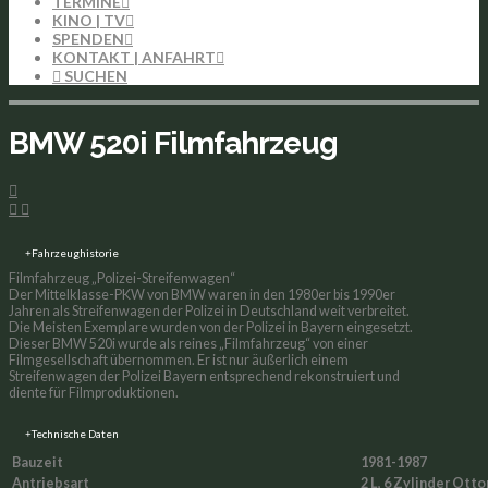
TERMINE
KINO | TV
SPENDEN
KONTAKT | ANFAHRT
BMW 520i Filmfahrzeug
Fahrzeughistorie
Filmfahrzeug „Polizei-Streifenwagen“
Der Mittelklasse-PKW von BMW waren in den 1980er bis 1990er
Jahren als Streifenwagen der Polizei in Deutschland weit verbreitet.
Die Meisten Exemplare wurden von der Polizei in Bayern eingesetzt.
Dieser BMW 520i wurde als reines „Filmfahrzeug“ von einer
Filmgesellschaft übernommen. Er ist nur äußerlich einem
Streifenwagen der Polizei Bayern entsprechend rekonstruiert und
diente für Filmproduktionen.
Technische Daten
Bauzeit
1981-1987
Antriebsart
2 L, 6 Zylinder Ott